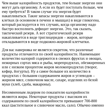
Чем выше калорийность продуктов, тем больше энергии они
могут дать организму. А если их будет поступать больше, чем
ему требуется? В таком случае эта энергия будет
накапливаться. Такие запасы энергии накапливаются в
клетках (в основном в печени и мышцах) в виде гликогена,
который расходуется в тех случаях, когда организму надо
быстро восполнить дефицит энергии. Это, так сказать,
тактический резерв. А вот стратегический резерв
накапливается в виде триглицеридов – жиров, которые
откладываются в виде подкожно-жировой клетчатки.
Для вас наверняка не является секретом, что различные
продукты отличаются по своей калорийности. Наименьшее
количество калорий содержится в свежих фруктах и овощах,
нежирных сортах мяса и рыбы, морепродуктах, обезжиренных
или с низким процентом жиров молокопродуктах (творог,
кефир, йогурты). Ну а самое большое их количество в
продуктах с большим содержанием жиров и углеводов –
жирном мясе, сливочном масле, сахаре, изделиях из белой
муки (хлеб, сдоба, макароны).
Несомненным лидером по показателю калорийности
являются жиры. Некоторые продукты с высоким их
содержанием по своей калорийности превышают 700-800
ккал (растительное и сливочное масло, сало). Обычно именно