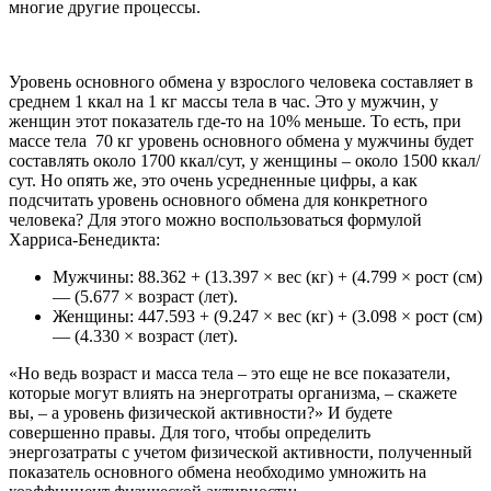
многие другие процессы.
Уровень основного обмена у взрослого человека составляет в
среднем 1 ккал на 1 кг массы тела в час. Это у мужчин, у
женщин этот показатель где-то на 10% меньше. То есть, при
массе тела 70 кг уровень основного обмена у мужчины будет
составлять около 1700 ккал/сут, у женщины – около 1500 ккал/
сут. Но опять же, это очень усредненные цифры, а как
подсчитать уровень основного обмена для конкретного
человека? Для этого можно воспользоваться формулой
Харриса-Бенедикта:
Мужчины: 88.362 + (13.397 × вес (кг) + (4.799 × рост (см)
— (5.677 × возраст (лет).
Женщины: 447.593 + (9.247 × вес (кг) + (3.098 × рост (см)
— (4.330 × возраст (лет).
«Но ведь возраст и масса тела – это еще не все показатели,
которые могут влиять на энерготраты организма, – скажете
вы, – а уровень физической активности?» И будете
совершенно правы. Для того, чтобы определить
энергозатраты с учетом физической активности, полученный
показатель основного обмена необходимо умножить на