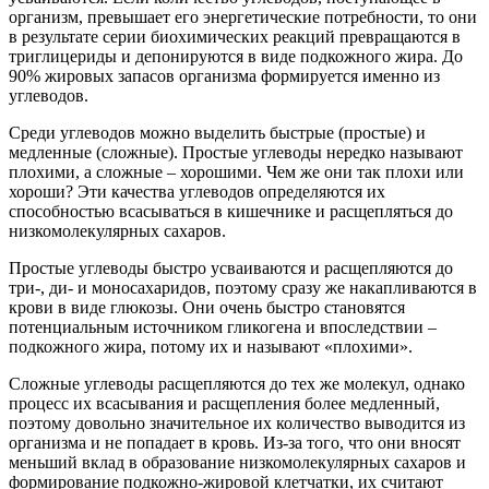
организм, превышает его энергетические потребности, то они
в результате серии биохимических реакций превращаются в
триглицериды и депонируются в виде подкожного жира. До
90% жировых запасов организма формируется именно из
углеводов.
Среди углеводов можно выделить быстрые (простые) и
медленные (сложные). Простые углеводы нередко называют
плохими, а сложные – хорошими. Чем же они так плохи или
хороши? Эти качества углеводов определяются их
способностью всасываться в кишечнике и расщепляться до
низкомолекулярных сахаров.
Простые углеводы быстро усваиваются и расщепляются до
три-, ди- и моносахаридов, поэтому сразу же накапливаются в
крови в виде глюкозы. Они очень быстро становятся
потенциальным источником гликогена и впоследствии –
подкожного жира, потому их и называют «плохими».
Сложные углеводы расщепляются до тех же молекул, однако
процесс их всасывания и расщепления более медленный,
поэтому довольно значительное их количество выводится из
организма и не попадает в кровь. Из-за того, что они вносят
меньший вклад в образование низкомолекулярных сахаров и
формирование подкожно-жировой клетчатки, их считают