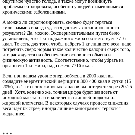
ощутимое чувство голода, а также могут возникнуть
проблемы со здоровьем, особенно у людей с имеющимися
хроническими заболеваниями.
А можно ли спрогнозировать, сколько будет теряться
килограммов и когда удастся достичь запланированного
результата? Да, можно. Экспериментальным путем было
установлено, что 1 кг подкожного жира соответствует 7716
ккал. То есть, для того, чтобы набрать 1 кг лишнего веса, надо
потребить сверх нормы такое количество калорий сверх того,
что расходуется на обеспечение основного обмена и
физическую активность. Соответственно, чтобы убрать из
организма 1 кг жира, надо сжечь 7716 ккал.
Если при вашем уровне энергообмена в 2000 ккал вы
создадите энергетический дефицит в 300-400 ккал в сутки (15-
20%), то 1 кг своих жировых запасов вы потеряете через 20-25
дней. Хотя, конечно же, точная цифра будет зависеть от
исходной массы тела и количества лишней подкожно-
жировой клетчатки. В некоторых случаях процесс снижения
веса идет быстрее, иногда лишние килограммы теряются
медленнее.
* * *