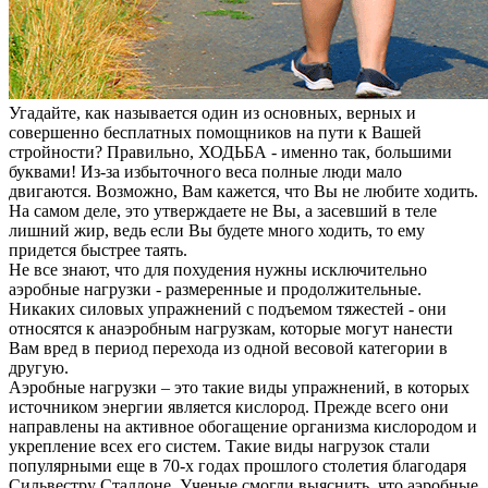
Угадайте, как называется один из основных, верных и
совершенно бесплатных помощников на пути к Вашей
стройности? Правильно, ХОДЬБА - именно так, большими
буквами! Из-за избыточного веса полные люди мало
двигаются. Возможно, Вам кажется, что Вы не любите ходить.
На самом деле, это утверждаете не Вы, а засевший в теле
лишний жир, ведь если Вы будете много ходить, то ему
придется быстрее таять.
Не все знают, что для похудения нужны исключительно
аэробные нагрузки - размеренные и продолжительные.
Никаких силовых упражнений с подъемом тяжестей - они
относятся к анаэробным нагрузкам, которые могут нанести
Вам вред в период перехода из одной весовой категории в
другую.
Аэробные нагрузки – это такие виды упражнений, в которых
источником энергии является кислород. Прежде всего они
направлены на активное обогащение организма кислородом и
укрепление всех его систем. Такие виды нагрузок стали
популярными еще в 70-х годах прошлого столетия благодаря
Сильвестру Сталлоне. Ученые смогли выяснить, что аэробные