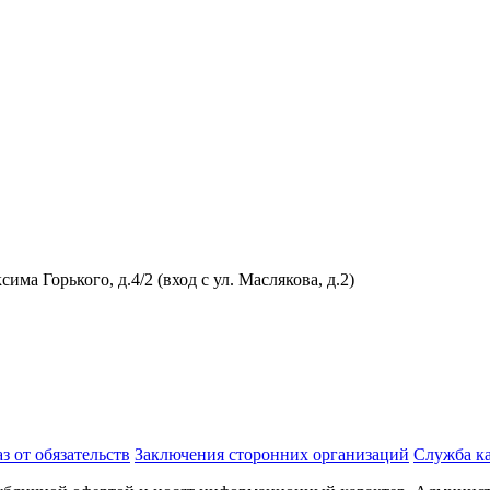
а Горького, д.4/2 (вход с ул. Маслякова, д.2)
з от обязательств
Заключения сторонних организаций
Служба ка