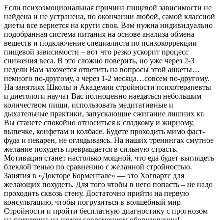
Если психоэмоциональная причина пищевой зависимости не
найдена и не устранена, по окончании любой, самой классной
диеты все вернется на круги своя. Вам нужна индивидуально
подобранная система питания на основе анализа обмена
веществ и подключение специалиста по психокоррекции
пищевой зависимости – вот что резко ускорит процесс
снижения веса. В это сложно поверить, но уже через 2-3
недели Вам захочется ответить на вопросы этой анкеты…
немного по-другому, а через 1-2 месяца…совсем по-другому.
На занятиях Школы и Академии стройности психотерапевты
и диетологи научат Вас полноценно наедаться небольшим
количеством пищи, использовать медитативные и
дыхательные практики, запускающие сжигание лишних кг.
Вы станете спокойно относиться к сладкому и жирному,
выпечке, конфетам и колбасе. Будете проходить мимо фаст-
фуда и пекарен, не оглядываясь. На наших тренингах смутное
желание похудеть превращается в сильную страсть.
Мотивация станет настолько мощной, что еда будет выглядеть
блеклой тенью по сравнению с желанной стройностью.
Занятия в «Докторе Борментале» — это Хогвартс для
желающих похудеть. Для того чтобы в него попасть – не надо
проходить сквозь стену. Достаточно прийти на первую
консультацию, чтобы погрузиться в волшебный мир
Стройности и пройти бесплатную диагностику с прогнозом
на похудение на самом современном оборудовании!